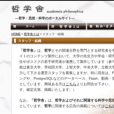
―哲学・思想・科学のポータルサイト―
HOME
>
哲学舎とは
> スタッフ・組織
スタッフ・組織
「哲学舎」
は、
哲学
とその関連分野を専門とする研究者を
イトのコンテンツ製作において、大学の先生方や学会・研
生やポスドクの若手研究者が連携して製作しています（参
校は東京大学、早稲田大学、上智大学、中央大学、立教大
力して下さる運営スタッフを募集しますが、特に現在は、PHPや
ングや、PostgreSQLなどのデータベース、Flash、動
としています。興味ある方は
こちら
よりお問合せ下さい。
す。確定次第、掲載いたします。）
なお、
「哲学舎」
は、
哲学およびそれに関連する科学や思
としています。
哲学
に関連する広告の掲載については
こち