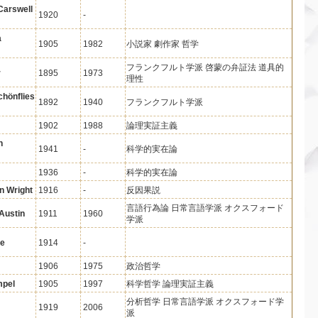
Carswell
1920
-
a
1905
1982
小説家 劇作家 哲学
フランクフルト学派 啓蒙の弁証法 道具的
r
1895
1973
理性
chönflies
1892
1940
フランクフルト学派
1902
1988
論理実証主義
n
1941
-
科学的実在論
1936
-
科学的実在論
n Wright
1916
-
反因果説
言語行為論 日常言語学派 オクスフォード
Austin
1911
1960
学派
re
1914
-
1906
1975
政治哲学
mpel
1905
1997
科学哲学 論理実証主義
分析哲学 日常言語学派 オクスフォード学
1919
2006
派