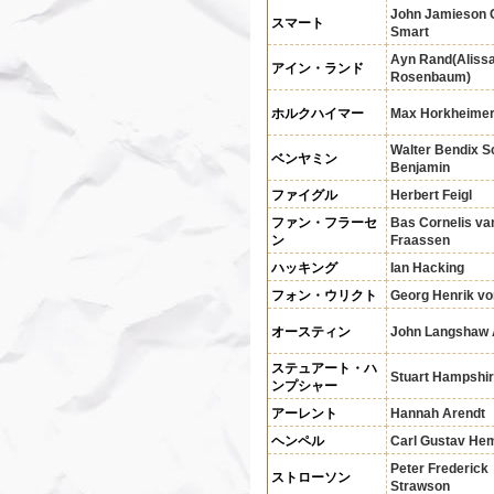
John Jamieson 
スマート
Smart
Ayn Rand(Aliss
アイン・ランド
Rosenbaum)
ホルクハイマー
Max Horkheime
Walter Bendix S
ベンヤミン
Benjamin
ファイグル
Herbert Feigl
ファン・フラーセ
Bas Cornelis va
ン
Fraassen
ハッキング
Ian Hacking
フォン・ウリクト
Georg Henrik vo
オースティン
John Langshaw 
ステュアート・ハ
Stuart Hampshi
ンプシャー
アーレント
Hannah Arendt
ヘンペル
Carl Gustav He
Peter Frederick
ストローソン
Strawson