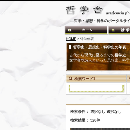
―哲学・思想・科学のポータルサ
HOME
> 哲学年表
哲学史・思想史・科学史の年表
古代から現代に至るまでの
哲学史・
文学者や詩人といった思想家、科学
検索ワード1
検索条件： 選択なし 選択なし
検索結果： 520件