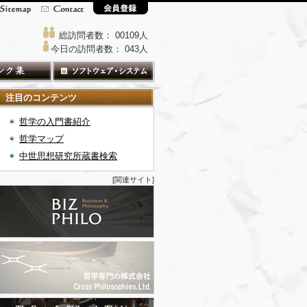
総訪問者数： 00109人
今日の訪問者数： 043人
注目のコンテンツ
哲学の入門書紹介
哲学マップ
中世思想研究所蔵書検索
[関連サイト]