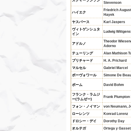
スティーブンソン
Stevenson
Friedrich Augus
ハイエク
Hayek
ヤスパース
Karl Jaspers
ヴィトゲンシュタ
Ludwig Wittgens
イン
Theodor Wiesen
アドルノ
Adorno
テューリング
Alan Mathison T
プリチャード
H. A. Prichard
マルセル
Gabriel Marcel
ボーヴォワール
Simone De Beau
ボーム
David Bohm
フランク・ラムジ
Frank Plumpton
ー(ラムゼー)
フォン・ノイマン
von Neumann, J
ローレンツ
Konrad Lorenz
ドロシー・デイ
Dorothy Day
オルテガ
Ortega y Gasset