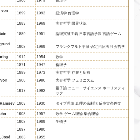
1908
1979
倫理学
t von
1899
1992
経済学 倫理学
1883
1969
実存哲学 限界状況
tein
1889
1951
論理実証主義 日常言語学派 言語ゲーム
grund
1903
1969
フランクフルト学派 否定弁証法 社会哲学
uring
1912
1954
数学
1871
1947
倫理学
1889
1973
実存哲学 存在と所有
voir
1908
1986
実存哲学 フェミニズム
量子論 ニュー・サイエンス ホーリスティ
1917
1992
ック
 Ramsey
1903
1930
タイプ理論 真理の余剰説 反事実条件文
ohn
1903
1957
数学 ゲーム理論 集合理論
1903
1989
生物学
1897
1980
, José
1883
1955