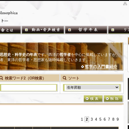
イト―
思想史・科学史の年表
です。西洋の
哲学者
を中心に掲載していますが、
者、東洋の哲学者・思想家も随時掲載していきます。
哲学の入門書紹介
検索ワード2（OR検索）
ソート
1
2
3
4
5
6
7
8
9