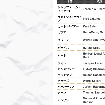
名前
欧名
シャッファー(シェ
Jerome A. Shaff
イファー)
ラカトシュ (ラカト
Imre Lakatos
ス)
カート･ベイアー
Kurt Baier
ガダマー
Hans-Georg Ga
クワイン
Willard Van Orm
グライス
H. Paul Grice
Herbert Lionel 
ハート
Hart
ラカン
Jacques Lacan
ビンスワンガー
Ludwig Binswan
グッドマン
Nelson Goodma
セラーズ
Wilfrid Sellars
ハーバーマス
Jürgen Haberm
クーン
Thomas Samuel
Norwood Russel
ハンソン
Hanson