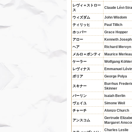
レヴィ＝ストロー
Claude Lévi-Str
ス
ウィズダム
John Wisdom
ティリッヒ
Paul Tillich
ホッパー
Grace Hopper
アロー
Kenneth Joseph
ヘア
Richard Mervyn
メルロ＝ポンティ
Maurice Merlea
ケーラー
Wolfgang Köhler
レヴィナス
Emmanuel Lévi
ポリア
George Polya
Burrhus Frederi
スキナー
Skinner
バーリン
Isaiah Berlin
ヴェイユ
Simone Weil
チャーチ
Alonzo Church
Gertrude Elizab
アンスコム
Margaret Ansc
Charles Leslie