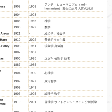
アンチ・ヒューマニズム（anti-
auss
1908
1908
humanism） 野生の思考 人間の終焉
1904
1993
1886
1965
神学
1906
1992
数学
 Arrow
1921
-
経済学、社会学
 Hare
1919
2002
普遍的指令主義
u-Ponty
1908
1961
現象学 身体論
1887
1967
nas
1906
1995
ユダヤ 倫理学 他者
1887
1985
c
1904
1990
心理学
1909
1997
政治哲学
1909
1943
1903
1995
論理学 数学
eth
1919
2001
倫理学 ヴィトゲンシュタイン 分析哲学
ombe