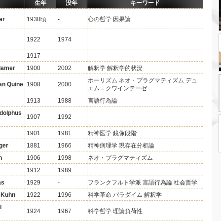
生年
没年
キーワード
er
1930頃
-
心の哲学 因果論
1922
1974
1917
-
damer
1900
2002
解釈学 解釈学的状況
ホーリズム ネオ・プラグマティズム デュ
an Quine
1908
2000
エム＝クワインテーゼ
1913
1988
言語行為論
Adolphus
1907
1992
1901
1981
精神医学 鏡像段階
ger
1881
1966
精神病理学 現存在分析論
n
1906
1998
ネオ・プラグマティズム
1912
1989
as
1929
-
フランクフルト学派 言語行為論 社会哲学
 Kuhn
1922
1996
科学革命 パラダイム 解釈学
l
1924
1967
科学哲学 理論負荷性