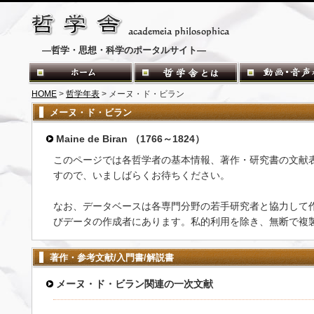
―哲学・思想・科学のポータルサイト―
HOME
>
哲学年表
> メーヌ・ド・ビラン
メーヌ・ド・ビラン
Maine de Biran （1766～1824）
このページでは各哲学者の基本情報、著作・研究書の文献
すので、いましばらくお待ちください。
なお、データベースは各専門分野の若手研究者と協力して
びデータの作成者にあります。私的利用を除き、無断で複
著作・参考文献/入門書/解説書
メーヌ・ド・ビラン関連の一次文献
-