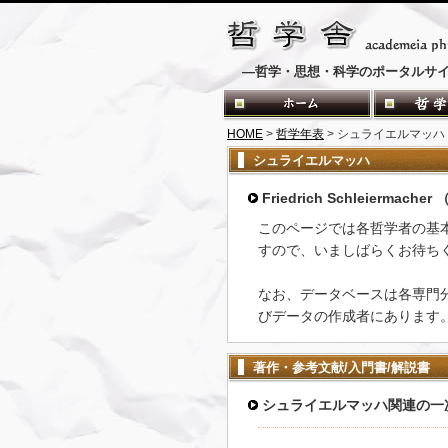
―哲学・思想・科学のポータルサ
HOME
>
哲学年表
> シュライエルマッハ
シュライエルマッハ
Friedrich Schleiermacher
このページでは各哲学者の基
すので、いましばらくお待ち
なお、データベースは各専門
びデータの作成者にあります
著作・参考文献/入門書/解説書
シュライエルマッハ関連の一
-