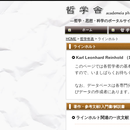
―哲学・思想・科学のポータルサ
HOME
>
哲学年表
> ラインホルト
ラインホルト
Karl Leonhard Reinhold 
このページでは各哲学者の基
すので、いましばらくお待ち
なお、データベースは各専門
びデータの作成者にあります
著作・参考文献/入門書/解説書
ラインホルト関連の一次文献
-