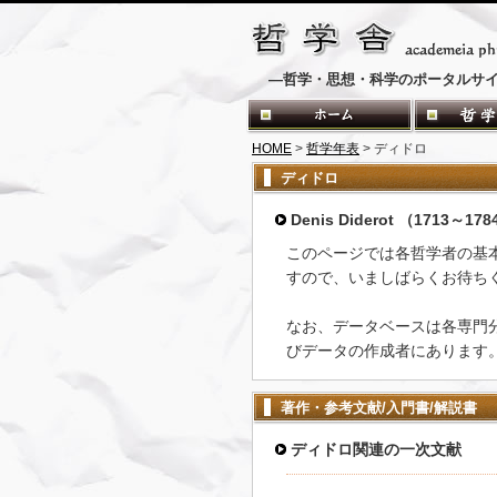
―哲学・思想・科学のポータルサ
HOME
>
哲学年表
> ディドロ
ディドロ
Denis Diderot （1713～17
このページでは各哲学者の基
すので、いましばらくお待ち
なお、データベースは各専門
びデータの作成者にあります
著作・参考文献/入門書/解説書
ディドロ関連の一次文献
-