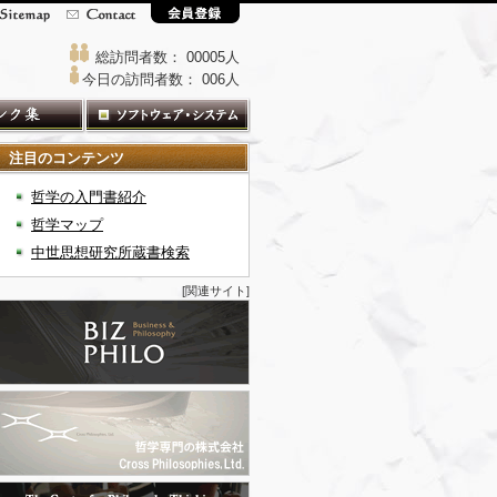
総訪問者数： 00005人
今日の訪問者数： 006人
注目のコンテンツ
哲学の入門書紹介
哲学マップ
中世思想研究所蔵書検索
[関連サイト]