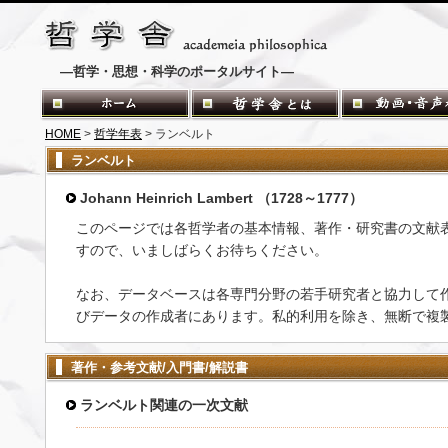
―哲学・思想・科学のポータルサイト―
HOME
>
哲学年表
> ランベルト
ランベルト
Johann Heinrich Lambert （1728～1777）
このページでは各哲学者の基本情報、著作・研究書の文献
すので、いましばらくお待ちください。
なお、データベースは各専門分野の若手研究者と協力して
びデータの作成者にあります。私的利用を除き、無断で複
著作・参考文献/入門書/解説書
ランベルト関連の一次文献
-