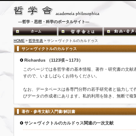
―哲学・思想・科学のポータルサイト―
HOME
>
哲学年表
> サン＝ヴィクトルのカルドゥス
サン＝ヴィクトルのカルドゥス
Richardus （1123頃～1173）
このページでは各哲学者の基本情報、著作・研究書の文献
すので、いましばらくお待ちください。
なお、データベースは各専門分野の若手研究者と協力して
びデータの作成者にあります。私的利用を除き、無断で複
著作・参考文献/入門書/解説書
サン＝ヴィクトルのカルドゥス関連の一次文献
-