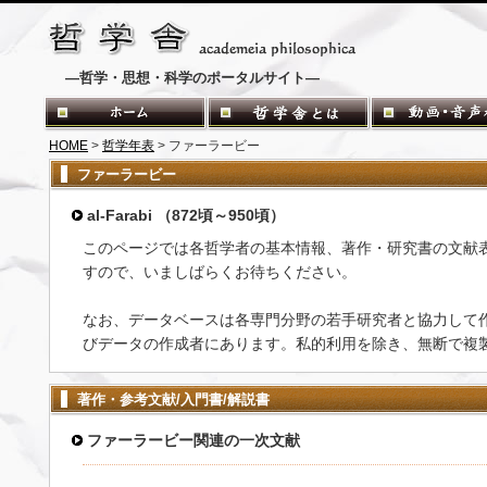
―哲学・思想・科学のポータルサイト―
HOME
>
哲学年表
> ファーラービー
ファーラービー
al-Farabi （872頃～950頃）
このページでは各哲学者の基本情報、著作・研究書の文献
すので、いましばらくお待ちください。
なお、データベースは各専門分野の若手研究者と協力して
びデータの作成者にあります。私的利用を除き、無断で複
著作・参考文献/入門書/解説書
ファーラービー関連の一次文献
-